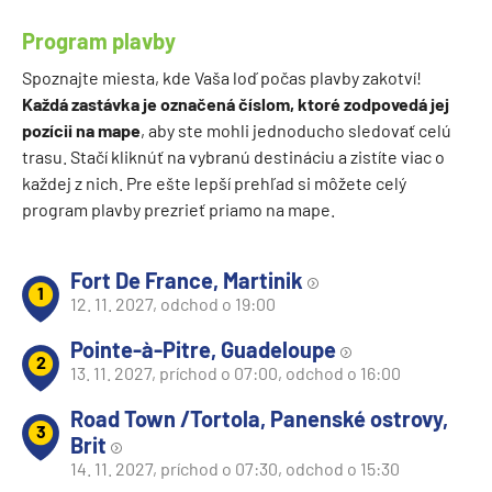
Program plavby
Spoznajte miesta, kde Vaša loď počas plavby zakotví!
Každá zastávka je označená číslom, ktoré zodpovedá jej
pozícii na mape
, aby ste mohli jednoducho sledovať celú
trasu. Stačí kliknúť na vybranú destináciu a zistíte viac o
každej z nich. Pre ešte lepší prehľad si môžete celý
program plavby prezrieť priamo na mape.
Fort De France, Martinik
1
12. 11. 2027, odchod o 19:00
Pointe-à-Pitre, Guadeloupe
2
13. 11. 2027, príchod o 07:00, odchod o 16:00
Road Town /Tortola, Panenské ostrovy,
3
Brit
14. 11. 2027, príchod o 07:30, odchod o 15:30