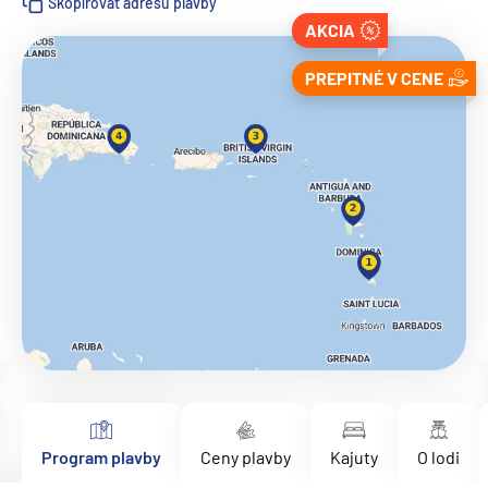
Skopírovať adresu plavby
AKCIA
PREPITNÉ V CENE
Program plavby
Ceny plavby
Kajuty
O lodi