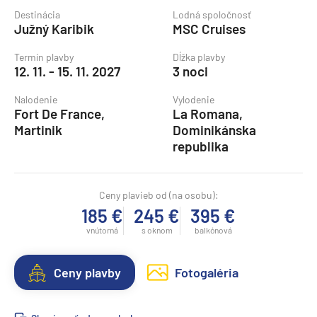
Destinácia
Lodná spoločnosť
Južný Karibik
MSC Cruises
Termín plavby
Dĺžka plavby
12. 11. - 15. 11. 2027
3 noci
Nalodenie
Vylodenie
Fort De France,
La Romana,
Martinik
Dominikánska
republika
Ceny plavieb od (na osobu):
185 €
245 €
395 €
vnútorná
s oknom
balkónová
Ceny plavby
Fotogaléria