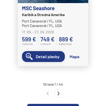
Norwegian Epic
MSC Seashore
Norwegian Escape
Karibik a Stredná Amerika
Port Canaveral / FL, USA
Norwegian Gem
Port Canaveral / FL, USA
Norwegian Getaway
17. 09. - 27. 09. 2026
Norwegian Jade
599 €
749 €
889 €
vnútorná
s oknom
balkónová
Norwegian Jewel
Norwegian Joy
Detail plavby
Mapa
Norwegian Luna
Norwegian Pearl
Norwegian Prima
Strana 1 / 44
Norwegian Sky
Predchádzajúca strana
Nasledujúca strana
Norwegian Spirit
Norwegian Star