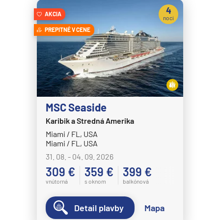
Celestyal Journey
4
AKCIA
Celestyal Olympia
noci
PREPITNÉ V CENE
Costa Cruises
Costa Deliziosa
Costa Diadema
Costa Fascinosa
Costa Favolosa
MSC Seaside
Costa Fortuna
Karibik a Stredná Amerika
Miami / FL, USA
Costa Pacifica
Miami / FL, USA
Costa Serena
31. 08. - 04. 09. 2026
Costa Smeralda
309 €
359 €
399 €
vnútorná
s oknom
balkónová
Costa Toscana
Crystal Cruises
Detail plavby
Mapa
Crystal Serenity