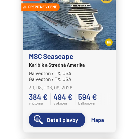
Celebrity Eclipse
Expedičné plavby
PREPITNÉ V CENE
Celebrity Edge
Antarktída
Celebrity Equinox
Arktída
Celebrity Flora
Expedičné plavby
Celebrity Infinity
Galapágy
Celebrity Millennium
MSC Seascape
Potvrdiť
Karibik a Stredná Amerika
Celebrity Reflection®
Galveston / TX, USA
Celebrity Silhouette®
Galveston / TX, USA
Celebrity Solstice®
30. 08. - 06. 09. 2026
384 €
494 €
594 €
Celebrity Summit®
vnútorná
s oknom
balkónová
Celebrity Xcel℠
Celestyal Cruises
Detail plavby
Mapa
Celestyal Discovery