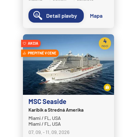
MS Bremen
Detail plavby
Mapa
MS Europa
MS Europa 2
Holland America Line
4
AKCIA
noci
MS Eurodam
PREPITNÉ V CENE
MS Koningsdam
MS Nieuw Amsterdam
MS Nieuw Statendam
MS Noordam
MS Oosterdam
MSC Seaside
MS Rotterdam
Karibik a Stredná Amerika
Miami / FL, USA
MS Volendam
Miami / FL, USA
MS Westerdam
07. 09. - 11. 09. 2026