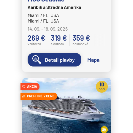
Karibik a Stredná Amerika
MSC Splendida
Miami / FL, USA
MSC Virtuosa
Miami / FL, USA
MSC World America
14. 09. - 18. 09. 2026
269 €
319 €
359 €
MSC World Asia
vnútorná
s oknom
balkónová
MSC World Atlantic
MSC World Europa
Detail plavby
Mapa
Norwegian Cruise Line
Norwegian Aqua
10
AKCIA
Norwegian Aura
nocí
PREPITNÉ V CENE
Norwegian Bliss
Norwegian Breakaway
Norwegian Dawn
Norwegian Encore