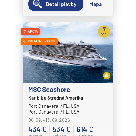
Detail plavby
Mapa
Disney Wish
Disney Wonder
Explora Journeys
7
AKCIA
nocí
Explora I
PREPITNÉ V CENE
Explora II
Explora III
Explora IV
Explora V
MSC Seashore
Explora VI
Karibik a Stredná Amerika
Hapag-Lloyd Cruises
Port Canaveral / FL, USA
HANSEATIC inspiration
Port Canaveral / FL, USA
06. 09. - 13. 09. 2026
HANSEATIC nature
434 €
534 €
614 €
HANSEATIC spirit
vnútorná
s oknom
balkónová