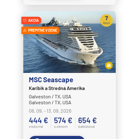
Crystal Symphony
7
Cunard Line
AKCIA
nocí
Queen Anne
PREPITNÉ V CENE
Queen Elizabeth
Queen Mary 2
Queen Victoria
Disney Cruise Line
MSC Seascape
Disney Adventure
Karibik a Stredná Amerika
Disney Destiny
Galveston / TX, USA
Galveston / TX, USA
Disney Dream
06. 09. - 13. 09. 2026
Disney Fantasy
444 €
574 €
654 €
Disney Magic
vnútorná
s oknom
balkónová
Disney Treasure