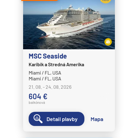
Celebrity Eclipse
Expedičné plavby
Celebrity Edge
Antarktída
Celebrity Equinox
Arktída
Celebrity Flora
Expedičné plavby
Celebrity Infinity
Galapágy
Celebrity Millennium
MSC Seaside
Potvrdiť
zrušiť výber
Karibik a Stredná Amerika
Celebrity Reflection®
Miami / FL, USA
Celebrity Silhouette®
Miami / FL, USA
Celebrity Solstice®
21. 08. - 24. 08. 2026
604 €
Celebrity Summit®
balkónová
Celebrity Xcel℠
Celestyal Cruises
Detail plavby
Mapa
Celestyal Discovery