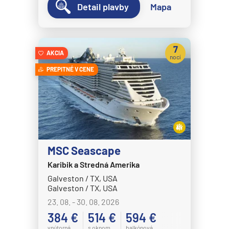
Detail plavby
Mapa
Disney Wish
Disney Wonder
Explora Journeys
7
AKCIA
nocí
Explora I
PREPITNÉ V CENE
Explora II
Explora III
Explora IV
Explora V
MSC Seascape
Explora VI
Karibik a Stredná Amerika
Hapag-Lloyd Cruises
Galveston / TX, USA
HANSEATIC inspiration
Galveston / TX, USA
23. 08. - 30. 08. 2026
HANSEATIC nature
384 €
514 €
594 €
HANSEATIC spirit
vnútorná
s oknom
balkónová