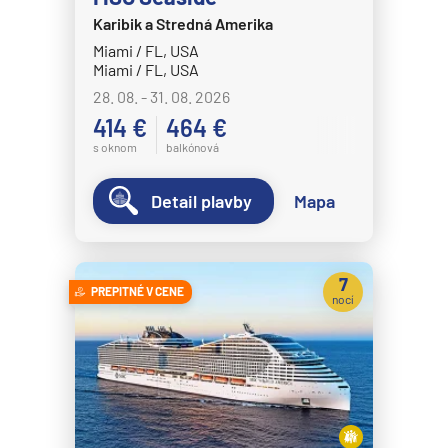
Karibik a Stredná Amerika
MSC Splendida
Miami / FL, USA
MSC Virtuosa
Miami / FL, USA
MSC World America
28. 08. - 31. 08. 2026
414 €
464 €
MSC World Asia
s oknom
balkónová
MSC World Atlantic
MSC World Europa
Detail plavby
Mapa
Norwegian Cruise Line
Norwegian Aqua
7
PREPITNÉ V CENE
Norwegian Aura
nocí
Norwegian Bliss
Norwegian Breakaway
Norwegian Dawn
Norwegian Encore