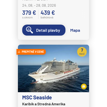
MS Nordnorge
24. 08. - 28. 08. 2026
MS Nordstjernen
379 €
439 €
MS Otto Sverdrup
s oknom
balkónová
MS Polarlys
Detail plavby
Mapa
MS Richard With
MS Trollfjord
7
MS Vesteralen
PREPITNÉ V CENE
nocí
MSC Cruises
MSC Armonia
MSC Bellissima
MSC Divina
MSC Euribia
MSC Seaside
MSC Fantasia
Karibik a Stredná Amerika