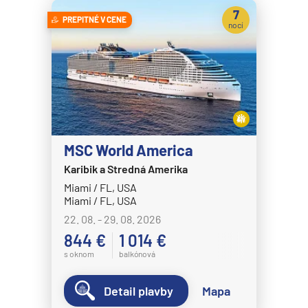
Celestyal Journey
7
PREPITNÉ V CENE
Celestyal Olympia
nocí
Costa Cruises
Costa Deliziosa
Costa Diadema
Costa Fascinosa
Costa Favolosa
MSC World America
Costa Fortuna
Karibik a Stredná Amerika
Miami / FL, USA
Costa Pacifica
Miami / FL, USA
Costa Serena
22. 08. - 29. 08. 2026
Costa Smeralda
844 €
1 014 €
s oknom
balkónová
Costa Toscana
Crystal Cruises
Detail plavby
Mapa
Crystal Serenity