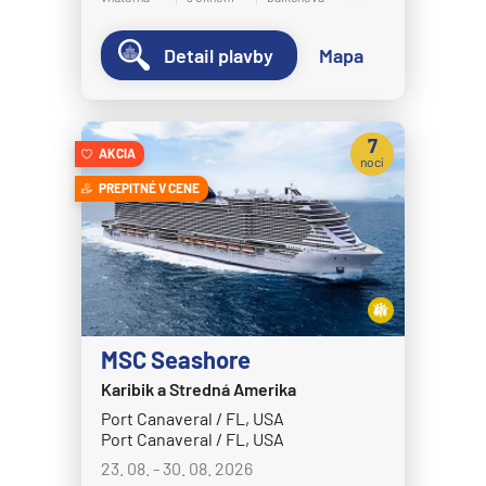
MS Bremen
Detail plavby
Mapa
MS Europa
MS Europa 2
Holland America Line
7
AKCIA
nocí
MS Eurodam
PREPITNÉ V CENE
MS Koningsdam
MS Nieuw Amsterdam
MS Nieuw Statendam
MS Noordam
MS Oosterdam
MSC Seashore
MS Rotterdam
Karibik a Stredná Amerika
Port Canaveral / FL, USA
MS Volendam
Port Canaveral / FL, USA
MS Westerdam
23. 08. - 30. 08. 2026