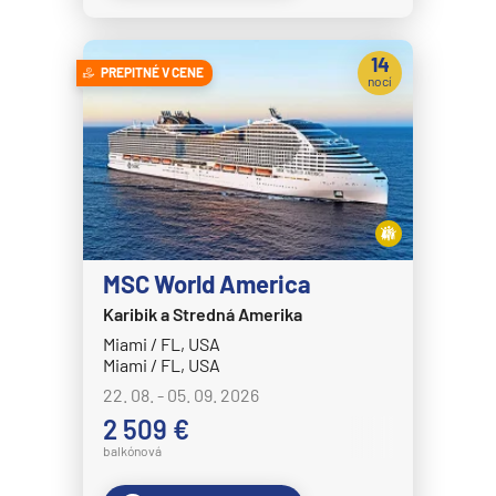
Crystal Symphony
14
Cunard Line
PREPITNÉ V CENE
nocí
Queen Anne
Queen Elizabeth
Queen Mary 2
Queen Victoria
Disney Cruise Line
MSC World America
Disney Adventure
Karibik a Stredná Amerika
Disney Destiny
Miami / FL, USA
Miami / FL, USA
Disney Dream
22. 08. - 05. 09. 2026
Disney Fantasy
2 509 €
Disney Magic
balkónová
Disney Treasure