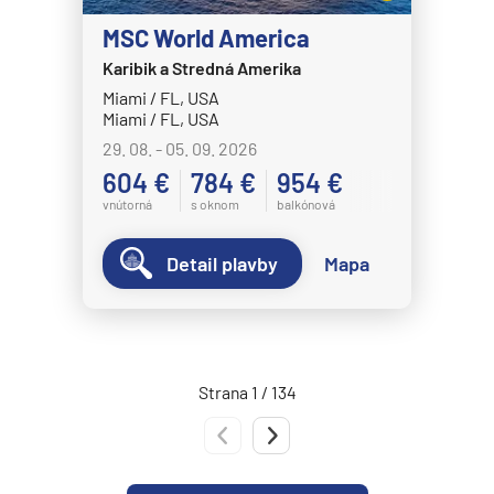
Norwegian Epic
MSC World America
Norwegian Escape
Karibik a Stredná Amerika
Miami / FL, USA
Norwegian Gem
Miami / FL, USA
Norwegian Getaway
29. 08. - 05. 09. 2026
Norwegian Jade
604 €
784 €
954 €
vnútorná
s oknom
balkónová
Norwegian Jewel
Norwegian Joy
Detail plavby
Mapa
Norwegian Luna
Norwegian Pearl
Norwegian Prima
Strana 1 / 134
Norwegian Sky
Predchádzajúca strana
Nasledujúca strana
Norwegian Spirit
Norwegian Star