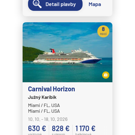
Detail plavby
Mapa
Disney Wish
Disney Wonder
Explora Journeys
8
nocí
Explora I
Explora II
Explora III
Explora IV
Explora V
Carnival Horizon
Explora VI
Južný Karibik
Hapag-Lloyd Cruises
Miami / FL, USA
HANSEATIC inspiration
Miami / FL, USA
10. 10. - 18. 10. 2026
HANSEATIC nature
630 €
828 €
1 170 €
HANSEATIC spirit
vnútorná
s oknom
balkónová