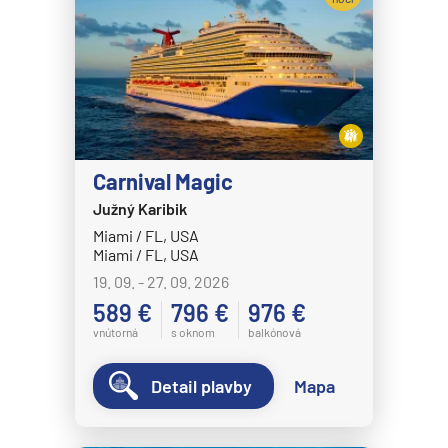
Celebrity Eclipse
Expedičné plavby
Celebrity Edge
Antarktída
Celebrity Equinox
Arktída
Celebrity Flora
Expedičné plavby
Celebrity Infinity
Galapágy
Celebrity Millennium
Carnival Magic
Potvrdiť
zrušiť výber
Južný Karibik
Celebrity Reflection®
Miami / FL, USA
Celebrity Silhouette®
Miami / FL, USA
Celebrity Solstice®
19. 09. - 27. 09. 2026
589 €
796 €
976 €
Celebrity Summit®
vnútorná
s oknom
balkónová
Celebrity Xcel℠
Celestyal Cruises
Detail plavby
Mapa
Celestyal Discovery