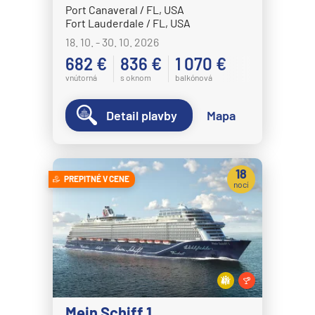
MSC Grandiosa
Port Canaveral / FL, USA
Fort Lauderdale / FL, USA
MSC Lirica
18. 10. - 30. 10. 2026
MSC Magnifica
682 €
836 €
1 070 €
MSC Meraviglia
vnútorná
s oknom
balkónová
MSC Musica
Detail plavby
Mapa
MSC Opera
MSC Orchestra
MSC Poesia
18
PREPITNÉ V CENE
nocí
MSC Preziosa
MSC Seascape
MSC Seashore
MSC Seaside
MSC Seaview
Mein Schiff 1
MSC Sinfonia