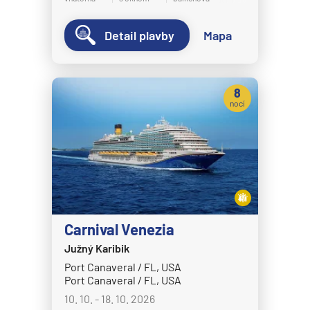
MS Bremen
Detail plavby
Mapa
MS Europa
MS Europa 2
Holland America Line
8
nocí
MS Eurodam
MS Koningsdam
MS Nieuw Amsterdam
MS Nieuw Statendam
MS Noordam
MS Oosterdam
Carnival Venezia
MS Rotterdam
Južný Karibik
Port Canaveral / FL, USA
MS Volendam
Port Canaveral / FL, USA
MS Westerdam
10. 10. - 18. 10. 2026