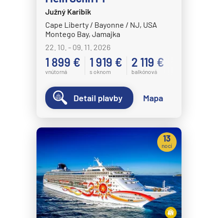
Južný Karibik
MSC Splendida
Cape Liberty / Bayonne / NJ, USA
MSC Virtuosa
Montego Bay, Jamajka
MSC World America
22. 10. - 09. 11. 2026
1 899 €
1 919 €
2 119 €
MSC World Asia
vnútorná
s oknom
balkónová
MSC World Atlantic
MSC World Europa
Detail plavby
Mapa
Norwegian Cruise Line
Norwegian Aqua
13
Norwegian Aura
nocí
Norwegian Bliss
Norwegian Breakaway
Norwegian Dawn
Norwegian Encore