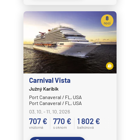
Crystal Symphony
8
Cunard Line
nocí
Queen Anne
Queen Elizabeth
Queen Mary 2
Queen Victoria
Disney Cruise Line
Carnival Vista
Disney Adventure
Južný Karibik
Disney Destiny
Port Canaveral / FL, USA
Port Canaveral / FL, USA
Disney Dream
03. 10. - 11. 10. 2026
Disney Fantasy
707 €
770 €
1 802 €
Disney Magic
vnútorná
s oknom
balkónová
Disney Treasure