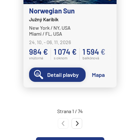
Norwegian Epic
Norwegian Sun
Norwegian Escape
Južný Karibik
New York / NY, USA
Norwegian Gem
Miami / FL, USA
Norwegian Getaway
24. 10. - 06. 11. 2026
Norwegian Jade
984 €
1 074 €
1 594 €
vnútorná
s oknom
balkónová
Norwegian Jewel
Norwegian Joy
Detail plavby
Mapa
Norwegian Luna
Norwegian Pearl
Norwegian Prima
Strana 1 / 74
Norwegian Sky
Predchádzajúca strana
Nasledujúca strana
Norwegian Spirit
Norwegian Star