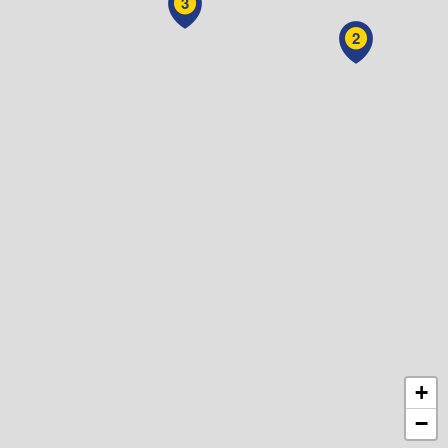
3
2
+
−