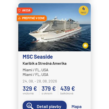
4
AKCIA
noci
PREPITNÉ V CENE
MSC Seaside
Karibik a Stredná Amerika
Miami / FL, USA
Miami / FL, USA
24. 08. - 28. 08. 2026
329 €
379 €
439 €
vnútorná
s oknom
balkónová
Detail plavby
Mapa