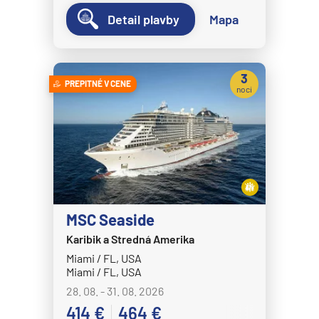
Detail plavby
Mapa
3
PREPITNÉ V CENE
noci
MSC Seaside
Karibik a Stredná Amerika
Miami / FL, USA
Miami / FL, USA
28. 08. - 31. 08. 2026
414 €
464 €