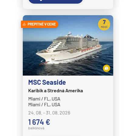
7
PREPITNÉ V CENE
nocí
MSC Seaside
Karibik a Stredná Amerika
Miami / FL, USA
Miami / FL, USA
24. 08. - 31. 08. 2026
1 674 €
balkónová