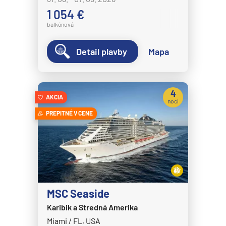
1 054 €
balkónová
Detail plavby
Mapa
4
AKCIA
noci
PREPITNÉ V CENE
MSC Seaside
Karibik a Stredná Amerika
Miami / FL, USA