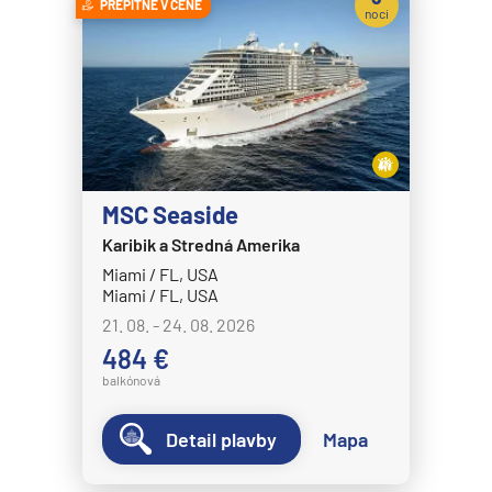
PREPITNÉ V CENE
noci
MSC Seaside
Karibik a Stredná Amerika
Miami / FL, USA
Miami / FL, USA
21. 08. - 24. 08. 2026
484 €
balkónová
Detail plavby
Mapa