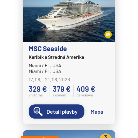
MSC Seaside
Karibik a Stredná Amerika
Miami / FL, USA
Miami / FL, USA
17. 08. - 21. 08. 2026
329 €
379 €
409 €
vnútorná
s oknom
balkónová
Detail plavby
Mapa
3