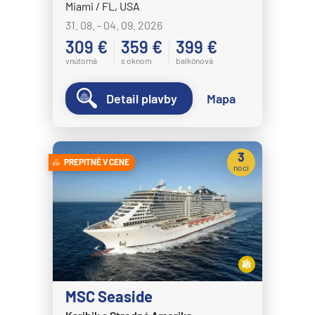
Miami / FL, USA
31. 08. - 04. 09. 2026
309 €
359 €
399 €
vnútorná
s oknom
balkónová
Detail plavby
Mapa
3
PREPITNÉ V CENE
noci
MSC Seaside