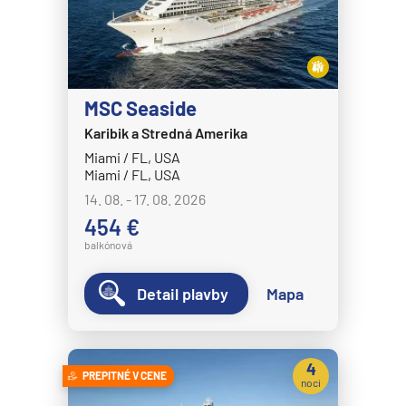
MSC Seaside
Karibik a Stredná Amerika
Miami / FL, USA
Miami / FL, USA
14. 08. - 17. 08. 2026
454 €
balkónová
Detail plavby
Mapa
4
PREPITNÉ V CENE
noci