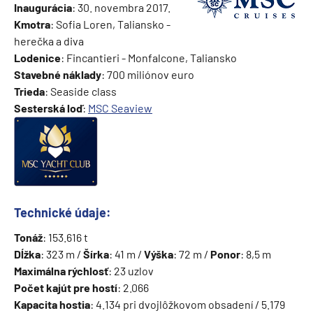
Inaugurácia
: 30. novembra 2017.
Kmotra
: Sofia Loren, Taliansko -
herečka a diva
Lodenice
: Fincantieri - Monfalcone, Taliansko
Stavebné náklady
: 700 miliónov euro
Trieda
: Seaside class
Sesterská loď
:
MSC Seaview
Technické údaje:
Tonáž
: 153.616 t
Dĺžka
: 323 m /
Šírka
: 41 m /
Výška
: 72 m /
Ponor
: 8,5 m
Maximálna rýchlosť
: 23 uzlov
Počet kajút pre hostí
: 2.066
Kapacita hostia
: 4.134 pri dvojlôžkovom obsadení / 5.179