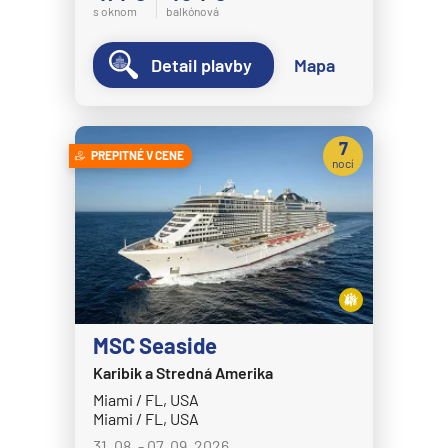
s oknom
balkónová
Detail plavby
Mapa
7
PREPITNÉ V CENE
nocí
MSC Seaside
Karibik a Stredná Amerika
Miami / FL, USA
Miami / FL, USA
31. 08. - 07. 09. 2026