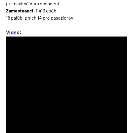
pri maximálnom obsadení
Zamestnanci
: 1.413 osôb
18 palúb, z nich 14 pre pasažierov
Video: