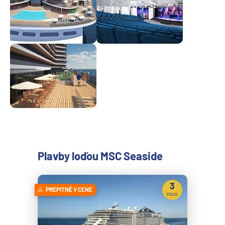
Plavby loďou MSC Seaside
3
PREPITNÉ V CENE
noci